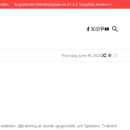
ollen
Angreifender Mittelfeldspieler im 4-1-3-2: Torgefahr, Kreativität, Zusammen
Thursday, June 18, 2026
n widmen. djbrainnrg.at wurde gegründet, um Spielern, Trainern