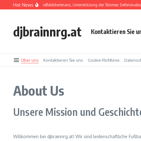
Skip to content
Hot News
4-1-3-2 Formation: Mittelfelddominanz, Unterstützung der Stürmer, Defensivabsi
djbrainnrg.at
Kontaktieren Sie u
Über uns
Kontaktieren Sie uns
Cookie-Richtlinie
Datensch
About Us
Unsere Mission und Geschicht
Willkommen bei djbrainnrg.at! Wir sind leidenschaftliche Fußba