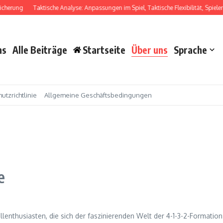
cherung
Taktische Analyse: Anpassungen im Spiel, Taktische Flexibilität, Spielerr
ns
Alle Beiträge
Startseite
Über uns
Sprache
utzrichtlinie
Allgemeine Geschäftsbedingungen
e
llenthusiasten, die sich der faszinierenden Welt der 4-1-3-2-Formatio