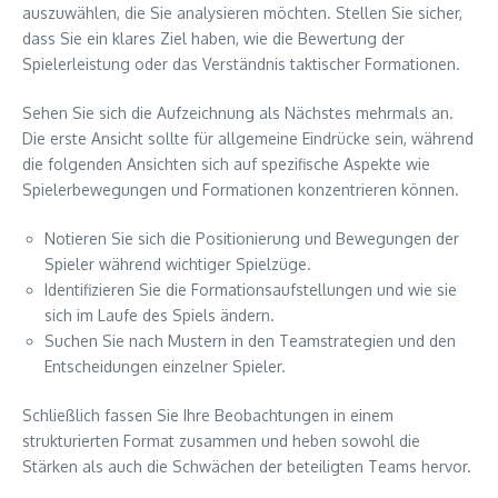
auszuwählen, die Sie analysieren möchten. Stellen Sie sicher,
dass Sie ein klares Ziel haben, wie die Bewertung der
Spielerleistung oder das Verständnis taktischer Formationen.
Sehen Sie sich die Aufzeichnung als Nächstes mehrmals an.
Die erste Ansicht sollte für allgemeine Eindrücke sein, während
die folgenden Ansichten sich auf spezifische Aspekte wie
Spielerbewegungen und Formationen konzentrieren können.
Notieren Sie sich die Positionierung und Bewegungen der
Spieler während wichtiger Spielzüge.
Identifizieren Sie die Formationsaufstellungen und wie sie
sich im Laufe des Spiels ändern.
Suchen Sie nach Mustern in den Teamstrategien und den
Entscheidungen einzelner Spieler.
Schließlich fassen Sie Ihre Beobachtungen in einem
strukturierten Format zusammen und heben sowohl die
Stärken als auch die Schwächen der beteiligten Teams hervor.