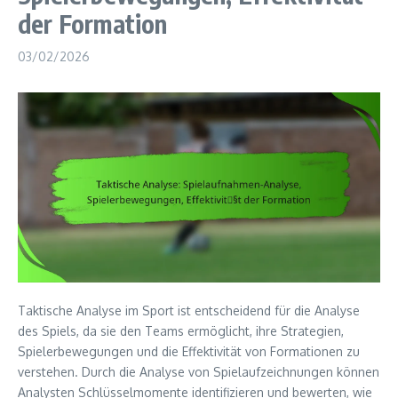
der Formation
03/02/2026
Taktische Analyse im Sport ist entscheidend für die Analyse
des Spiels, da sie den Teams ermöglicht, ihre Strategien,
Spielerbewegungen und die Effektivität von Formationen zu
verstehen. Durch die Analyse von Spielaufzeichnungen können
Analysten Schlüsselmomente identifizieren und bewerten, wie