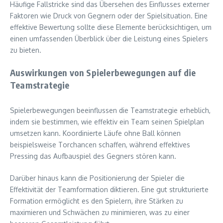
Häufige Fallstricke sind das Übersehen des Einflusses externer
Faktoren wie Druck von Gegnern oder der Spielsituation. Eine
effektive Bewertung sollte diese Elemente berücksichtigen, um
einen umfassenden Überblick über die Leistung eines Spielers
zu bieten.
Auswirkungen von Spielerbewegungen auf die
Teamstrategie
Spielerbewegungen beeinflussen die Teamstrategie erheblich,
indem sie bestimmen, wie effektiv ein Team seinen Spielplan
umsetzen kann. Koordinierte Läufe ohne Ball können
beispielsweise Torchancen schaffen, während effektives
Pressing das Aufbauspiel des Gegners stören kann.
Darüber hinaus kann die Positionierung der Spieler die
Effektivität der Teamformation diktieren. Eine gut strukturierte
Formation ermöglicht es den Spielern, ihre Stärken zu
maximieren und Schwächen zu minimieren, was zu einer