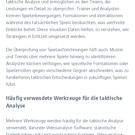
taktische Analyse und ermöglichen es den Teams, die
Leistungen im Detail zu überprüfen. Trainer und Analysten
können Spielerbewegungen, Formationen und Interaktionen
während des tatsächlichen Spiels beobachten, was wertvolle
Einblicke bietet. Diese visuellen Daten helfen, zu verstehen, wie
Strategien in Echtzeit umgesetzt werden.
Die Überprüfung von Spielaufzeichnungen hilft auch, Muster
und Trends über mehrere Spiele hinweg zu identifizieren.
Analysten können verfolgen, wie spezifische Formationen oder
Spielerrollen gegen verschiedene Gegner abschneiden, was zu
fundierteren taktischen Entscheidungen in zukünftigen Spielen
führt.
Häufig verwendete Werkzeuge für die taktische
Analyse
Mehrere Werkzeuge werden häufig für die taktische Analyse
verwendet, darunter Videoanalyse-Software, statistische
Datenbanken und Leistungstracking-Systeme. Videoanalyse-