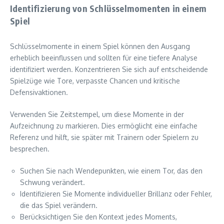
Identifizierung von Schlüsselmomenten in einem
Spiel
Schlüsselmomente in einem Spiel können den Ausgang
erheblich beeinflussen und sollten für eine tiefere Analyse
identifiziert werden. Konzentrieren Sie sich auf entscheidende
Spielzüge wie Tore, verpasste Chancen und kritische
Defensivaktionen.
Verwenden Sie Zeitstempel, um diese Momente in der
Aufzeichnung zu markieren. Dies ermöglicht eine einfache
Referenz und hilft, sie später mit Trainern oder Spielern zu
besprechen.
Suchen Sie nach Wendepunkten, wie einem Tor, das den
Schwung verändert.
Identifizieren Sie Momente individueller Brillanz oder Fehler,
die das Spiel verändern.
Berücksichtigen Sie den Kontext jedes Moments,