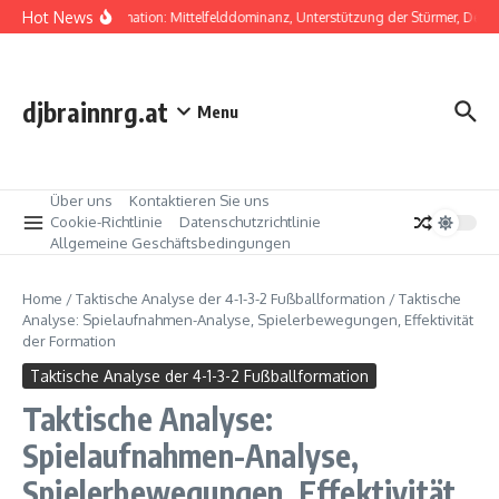
Skip to content
Hot News
4-1-3-2 Formation: Mittelfelddominanz, Unterstützung der Stürmer, Defens
djbrainnrg.at
Menu
Über uns
Kontaktieren Sie uns
Cookie-Richtlinie
Datenschutzrichtlinie
Allgemeine Geschäftsbedingungen
Home
/
Taktische Analyse der 4-1-3-2 Fußballformation
/
Taktische
Analyse: Spielaufnahmen-Analyse, Spielerbewegungen, Effektivität
der Formation
Taktische Analyse der 4-1-3-2 Fußballformation
Taktische Analyse:
Spielaufnahmen-Analyse,
Spielerbewegungen, Effektivität