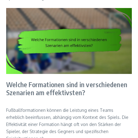
Welche Formationen sind in verschiedenen
Szenarien am effektivsten?
Fußballformationen können die Leistung eines Teams
erheblich beeinflussen, abhängig vom Kontext des Spiels. Die
Effektivität einer Formation hängt oft von den Stärken der
Spieler, der Strategie des Gegners und spezifischen