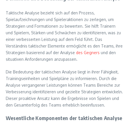
Taktische Analyse bezieht sich auf den Prozess,
Spielaufzeichnungen und Spieleraktionen zu zerlegen, um
Strategien und Formationen zu bewerten. Sie hilft Trainern
und Spielern, Stärken und Schwächen zu identifizieren, was zu
einer verbesserten Leistung auf dem Feld führt. Das
Verständnis taktischer Elemente ermöglicht es den Teams, ihre
Strategien basierend auf der Analyse
des Gegners
und den
situativen Anforderungen anzupassen.
Die Bedeutung der taktischen Analyse liegt in ihrer Fähigkeit,
Trainingseinheiten und Spielpläne zu informieren. Durch die
Analyse vergangener Leistungen können Teams Bereiche zur
Verbesserung identifizieren und gezielte Strategien entwickeln.
Dieser proaktive Ansatz kann die Ergebnisse von Spielen und
den Gesamterfolg des Teams erheblich beeinflussen.
Wesentliche Komponenten der taktischen Analyse