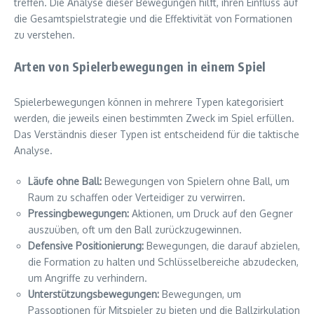
treffen. Die Analyse dieser Bewegungen hilft, ihren Einfluss auf
die Gesamtspielstrategie und die Effektivität von Formationen
zu verstehen.
Arten von Spielerbewegungen in einem Spiel
Spielerbewegungen können in mehrere Typen kategorisiert
werden, die jeweils einen bestimmten Zweck im Spiel erfüllen.
Das Verständnis dieser Typen ist entscheidend für die taktische
Analyse.
Läufe ohne Ball:
Bewegungen von Spielern ohne Ball, um
Raum zu schaffen oder Verteidiger zu verwirren.
Pressingbewegungen:
Aktionen, um Druck auf den Gegner
auszuüben, oft um den Ball zurückzugewinnen.
Defensive Positionierung:
Bewegungen, die darauf abzielen,
die Formation zu halten und Schlüsselbereiche abzudecken,
um Angriffe zu verhindern.
Unterstützungsbewegungen:
Bewegungen, um
Passoptionen für Mitspieler zu bieten und die Ballzirkulation