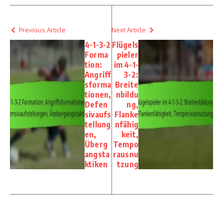
Previous Article
Next Article
4-1-3-2
Flügels
Forma
pieler
tion:
im 4-1-
Angriff
3-2:
sforma
Breite
tionen,
nbildu
Defen
ng,
sivaufs
Flanke
tellung
nfähig
en,
keit,
Überg
Tempo
angsta
rausnu
ktiken
tzung