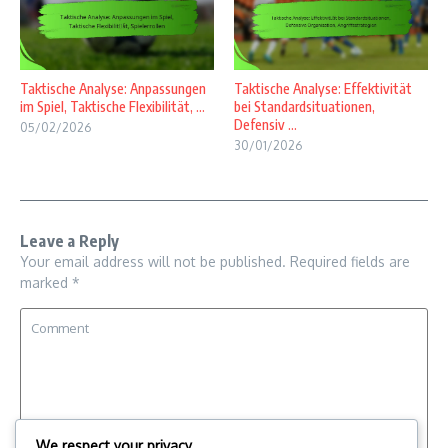
Taktische Analyse: Anpassungen
Taktische Analyse: Effektivität
im Spiel, Taktische Flexibilität, ...
bei Standardsituationen,
Defensiv ...
05/02/2026
30/01/2026
Leave a Reply
Your email address will not be published.
Required fields are
marked
*
We respect your privacy