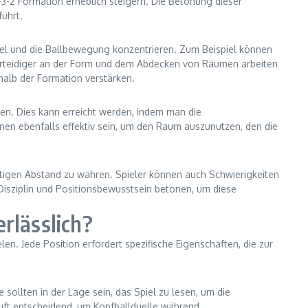
-3-2 Formation erheblich steigern. Die Betonung dieser
führt.
spiel und die Ballbewegung konzentrieren. Zum Beispiel können
e Verteidiger an der Form und dem Abdecken von Räumen arbeiten
rhalb der Formation verstärken.
zen. Dies kann erreicht werden, indem man die
nnen ebenfalls effektiv sein, um den Raum auszunutzen, den die
htigen Abstand zu wahren. Spieler können auch Schwierigkeiten
Disziplin und Positionsbewusstsein betonen, um diese
erlässlich?
en. Jede Position erfordert spezifische Eigenschaften, die zur
 sollten in der Lage sein, das Spiel zu lesen, um die
Luft entscheidend, um Kopfballduelle während