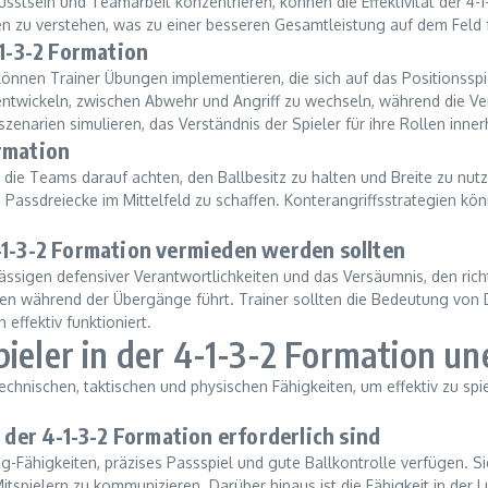
sstsein und Teamarbeit konzentrieren, können die Effektivität der 4-1
ten zu verstehen, was zu einer besseren Gesamtleistung auf dem Feld 
-1-3-2 Formation
n, können Trainer Übungen implementieren, die sich auf das Positions
 zu entwickeln, zwischen Abwehr und Angriff zu wechseln, während di
enarien simulieren, das Verständnis der Spieler für ihre Rollen inne
rmation
n die Teams darauf achten, den Ballbesitz zu halten und Breite zu nut
d Passdreiecke im Mittelfeld zu schaffen. Konterangriffsstrategien kö
-1-3-2 Formation vermieden werden sollten
lässigen defensiver Verantwortlichkeiten und das Versäumnis, den ric
en während der Übergänge führt. Trainer sollten die Bedeutung von 
effektiv funktioniert.
ieler in der 4-1-3-2 Formation un
chnischen, taktischen und physischen Fähigkeiten, um effektiv zu spiel
 der 4-1-3-2 Formation erforderlich sind
g-Fähigkeiten, präzises Passspiel und gute Ballkontrolle verfügen. Sie
spielern zu kommunizieren. Darüber hinaus ist die Fähigkeit in der 