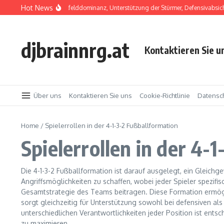
Skip to content
Hot News
3-2 Formation: Mittelfelddominanz, Unterstützung der Stürmer, Defensivabsicherun
djbrainnrg.at
Kontaktieren Sie u
Über uns
Kontaktieren Sie uns
Cookie-Richtlinie
Datensch
Home
/
Spielerrollen in der 4-1-3-2 Fußballformation
Spielerrollen in der 4-
Die 4-1-3-2 Fußballformation ist darauf ausgelegt, ein Gleichg
Angriffsmöglichkeiten zu schaffen, wobei jeder Spieler spezif
Gesamtstrategie des Teams beitragen. Diese Formation ermögli
sorgt gleichzeitig für Unterstützung sowohl bei defensiven als
unterschiedlichen Verantwortlichkeiten jeder Position ist entsc
zu maximieren.