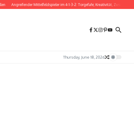
Angreifender Mittelfeldspieler im 4-1-3-2: Torgefahr, Kreativität, Zusammenspiel
Thursday, June 18, 2026