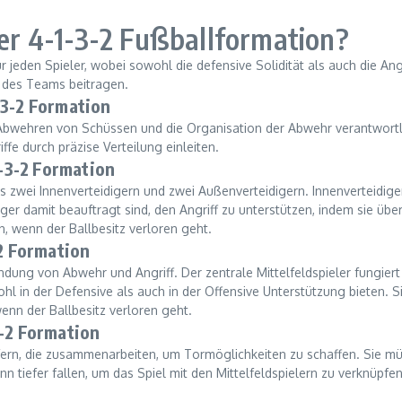
der 4-1-3-2 Fußballformation?
ür jeden Spieler, wobei sowohl die defensive Solidität als auch die An
e des Teams beitragen.
-3-2 Formation
s Abwehren von Schüssen und die Organisation der Abwehr verantwortli
e durch präzise Verteilung einleiten.
1-3-2 Formation
s zwei Innenverteidigern und zwei Außenverteidigern. Innenverteidige
er damit beauftragt sind, den Angriff zu unterstützen, indem sie über
n, wenn der Ballbesitz verloren geht.
-2 Formation
indung von Abwehr und Angriff. Der zentrale Mittelfeldspieler fungiert 
l in der Defensive als auch in der Offensive Unterstützung bieten. S
nn der Ballbesitz verloren geht.
3-2 Formation
ifern, die zusammenarbeiten, um Tormöglichkeiten zu schaffen. Sie m
n tiefer fallen, um das Spiel mit den Mittelfeldspielern zu verknüpfen