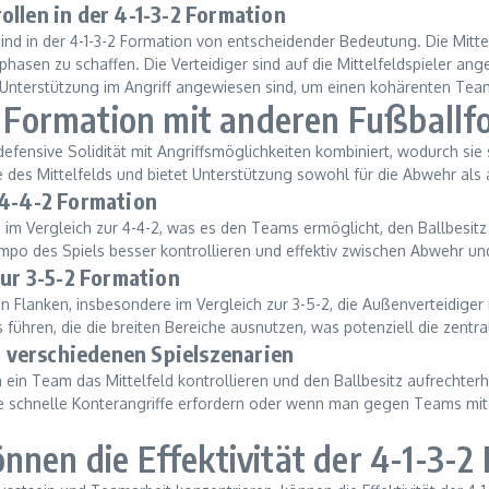
ollen in der 4-1-3-2 Formation
sind in der 4-1-3-2 Formation von entscheidender Bedeutung. Die Mitt
hasen zu schaffen. Die Verteidiger sind auf die Mittelfeldspieler ang
d Unterstützung im Angriff angewiesen sind, um einen kohärenten Team
-2 Formation mit anderen Fußball
efensive Solidität mit Angriffsmöglichkeiten kombiniert, wodurch sie
e des Mittelfelds und bietet Unterstützung sowohl für die Abwehr als a
 4-4-2 Formation
ld im Vergleich zur 4-4-2, was es den Teams ermöglicht, den Ballbesi
mpo des Spiels besser kontrollieren und effektiv zwischen Abwehr un
zur 3-5-2 Formation
den Flanken, insbesondere im Vergleich zur 3-5-2, die Außenverteidiger
ühren, die die breiten Bereiche ausnutzen, was potenziell die zentra
in verschiedenen Spielszenarien
nen ein Team das Mittelfeld kontrollieren und den Ballbesitz aufrechte
die schnelle Konterangriffe erfordern oder wenn man gegen Teams mit 
nnen die Effektivität der 4-1-3-2