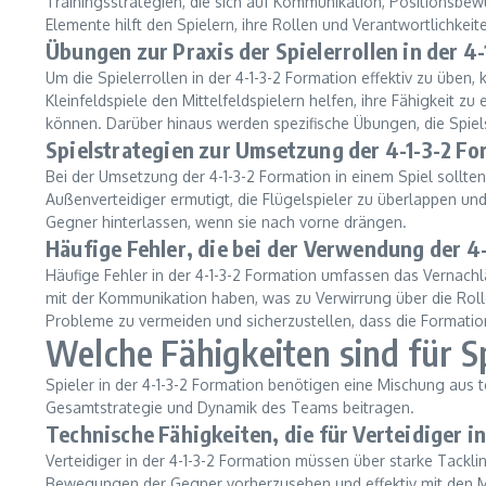
Trainingsstrategien, die sich auf Kommunikation, Positionsbewu
Elemente hilft den Spielern, ihre Rollen und Verantwortlichkei
Übungen zur Praxis der Spielerrollen in der 4
Um die Spielerrollen in der 4-1-3-2 Formation effektiv zu übe
Kleinfeldspiele den Mittelfeldspielern helfen, ihre Fähigkeit
können. Darüber hinaus werden spezifische Übungen, die Spielsz
Spielstrategien zur Umsetzung der 4-1-3-2 Fo
Bei der Umsetzung der 4-1-3-2 Formation in einem Spiel sollte
Außenverteidiger ermutigt, die Flügelspieler zu überlappen un
Gegner hinterlassen, wenn sie nach vorne drängen.
Häufige Fehler, die bei der Verwendung der 4
Häufige Fehler in der 4-1-3-2 Formation umfassen das Vernach
mit der Kommunikation haben, was zu Verwirrung über die Roll
Probleme zu vermeiden und sicherzustellen, dass die Formation 
Welche Fähigkeiten sind für Sp
Spieler in der 4-1-3-2 Formation benötigen eine Mischung aus te
Gesamtstrategie und Dynamik des Teams beitragen.
Technische Fähigkeiten, die für Verteidiger in
Verteidiger in der 4-1-3-2 Formation müssen über starke Tacklin
Bewegungen der Gegner vorherzusehen und effektiv mit den Mit