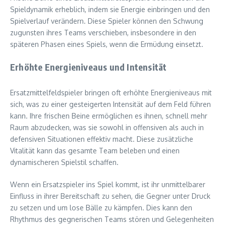
Spieldynamik erheblich, indem sie Energie einbringen und den
Spielverlauf verändern. Diese Spieler können den Schwung
zugunsten ihres Teams verschieben, insbesondere in den
späteren Phasen eines Spiels, wenn die Ermüdung einsetzt.
Erhöhte Energieniveaus und Intensität
Ersatzmittelfeldspieler bringen oft erhöhte Energieniveaus mit
sich, was zu einer gesteigerten Intensität auf dem Feld führen
kann. Ihre frischen Beine ermöglichen es ihnen, schnell mehr
Raum abzudecken, was sie sowohl in offensiven als auch in
defensiven Situationen effektiv macht. Diese zusätzliche
Vitalität kann das gesamte Team beleben und einen
dynamischeren Spielstil schaffen.
Wenn ein Ersatzspieler ins Spiel kommt, ist ihr unmittelbarer
Einfluss in ihrer Bereitschaft zu sehen, die Gegner unter Druck
zu setzen und um lose Bälle zu kämpfen. Dies kann den
Rhythmus des gegnerischen Teams stören und Gelegenheiten