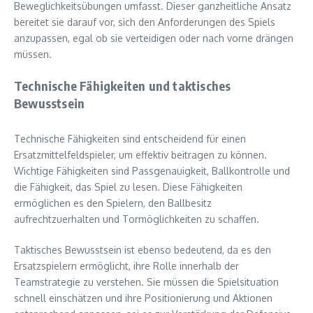
Beweglichkeitsübungen umfasst. Dieser ganzheitliche Ansatz
bereitet sie darauf vor, sich den Anforderungen des Spiels
anzupassen, egal ob sie verteidigen oder nach vorne drängen
müssen.
Technische Fähigkeiten und taktisches
Bewusstsein
Technische Fähigkeiten sind entscheidend für einen
Ersatzmittelfeldspieler, um effektiv beitragen zu können.
Wichtige Fähigkeiten sind Passgenauigkeit, Ballkontrolle und
die Fähigkeit, das Spiel zu lesen. Diese Fähigkeiten
ermöglichen es den Spielern, den Ballbesitz
aufrechtzuerhalten und Tormöglichkeiten zu schaffen.
Taktisches Bewusstsein ist ebenso bedeutend, da es den
Ersatzspielern ermöglicht, ihre Rolle innerhalb der
Teamstrategie zu verstehen. Sie müssen die Spielsituation
schnell einschätzen und ihre Positionierung und Aktionen