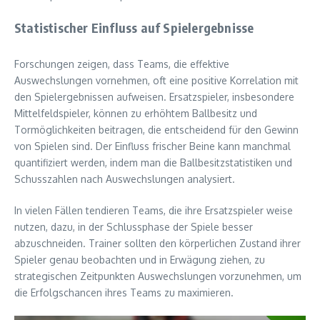
Statistischer Einfluss auf Spielergebnisse
Forschungen zeigen, dass Teams, die effektive
Auswechslungen vornehmen, oft eine positive Korrelation mit
den Spielergebnissen aufweisen. Ersatzspieler, insbesondere
Mittelfeldspieler, können zu erhöhtem Ballbesitz und
Tormöglichkeiten beitragen, die entscheidend für den Gewinn
von Spielen sind. Der Einfluss frischer Beine kann manchmal
quantifiziert werden, indem man die Ballbesitzstatistiken und
Schusszahlen nach Auswechslungen analysiert.
In vielen Fällen tendieren Teams, die ihre Ersatzspieler weise
nutzen, dazu, in der Schlussphase der Spiele besser
abzuschneiden. Trainer sollten den körperlichen Zustand ihrer
Spieler genau beobachten und in Erwägung ziehen, zu
strategischen Zeitpunkten Auswechslungen vorzunehmen, um
die Erfolgschancen ihres Teams zu maximieren.