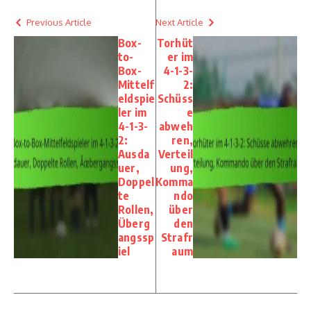
Previous Article
Next Article
Box-
Torhüt
to-
er im
Box-
4-1-3-
Mittelf
2:
eldspie
Schüss
ler im
e
4-1-3-
abweh
2:
ren,
Ausda
Verteil
uer,
ung,
Doppel
Komma
te
ndo
Rollen,
über
Überg
den
angssp
Strafr
iel
aum