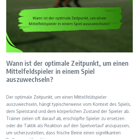
Wann ist der optimale Zeitpunkt, um einen
Mittelfeldspieler in einem Spiel
auszuwechseln?
Der optimale Zeitpunkt, um einen Mittelfeldspieler
auszuwechseln, hängt typischerweise vom Kontext des Spiels,
dem Spielstand und dem körperlichen Zustand der Spieler ab.
Trainer zielen oft darauf ab, erschöpfte Spieler zu ersetzen
oder die Taktik als Reaktion auf den Spielverlauf anzupassen,
um sicherzustellen, dass frische Beine einen signifikanten