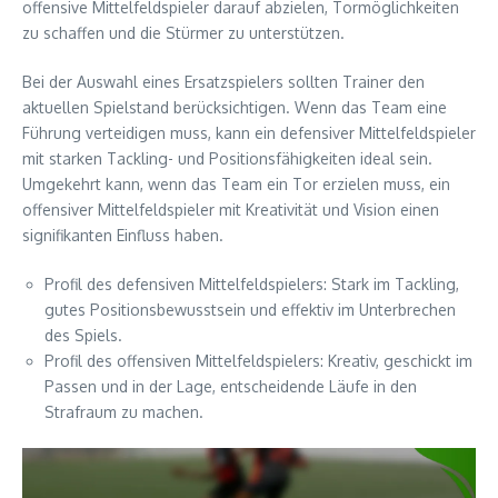
offensive Mittelfeldspieler darauf abzielen, Tormöglichkeiten
zu schaffen und die Stürmer zu unterstützen.
Bei der Auswahl eines Ersatzspielers sollten Trainer den
aktuellen Spielstand berücksichtigen. Wenn das Team eine
Führung verteidigen muss, kann ein defensiver Mittelfeldspieler
mit starken Tackling- und Positionsfähigkeiten ideal sein.
Umgekehrt kann, wenn das Team ein Tor erzielen muss, ein
offensiver Mittelfeldspieler mit Kreativität und Vision einen
signifikanten Einfluss haben.
Profil des defensiven Mittelfeldspielers: Stark im Tackling,
gutes Positionsbewusstsein und effektiv im Unterbrechen
des Spiels.
Profil des offensiven Mittelfeldspielers: Kreativ, geschickt im
Passen und in der Lage, entscheidende Läufe in den
Strafraum zu machen.