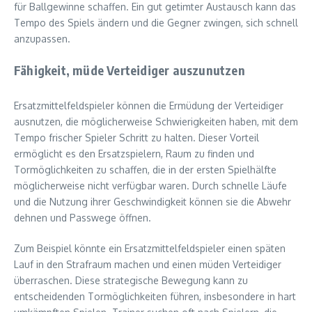
für Ballgewinne schaffen. Ein gut getimter Austausch kann das
Tempo des Spiels ändern und die Gegner zwingen, sich schnell
anzupassen.
Fähigkeit, müde Verteidiger auszunutzen
Ersatzmittelfeldspieler können die Ermüdung der Verteidiger
ausnutzen, die möglicherweise Schwierigkeiten haben, mit dem
Tempo frischer Spieler Schritt zu halten. Dieser Vorteil
ermöglicht es den Ersatzspielern, Raum zu finden und
Tormöglichkeiten zu schaffen, die in der ersten Spielhälfte
möglicherweise nicht verfügbar waren. Durch schnelle Läufe
und die Nutzung ihrer Geschwindigkeit können sie die Abwehr
dehnen und Passwege öffnen.
Zum Beispiel könnte ein Ersatzmittelfeldspieler einen späten
Lauf in den Strafraum machen und einen müden Verteidiger
überraschen. Diese strategische Bewegung kann zu
entscheidenden Tormöglichkeiten führen, insbesondere in hart