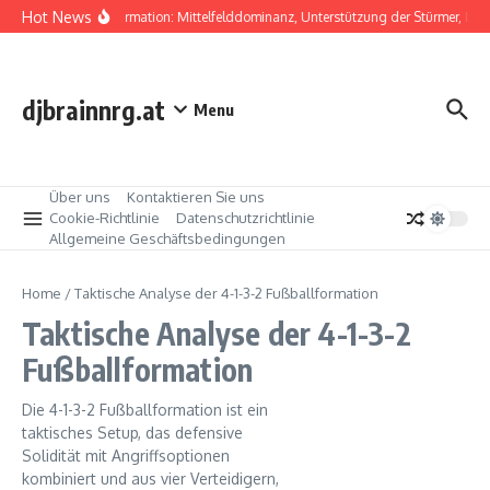
Skip to content
Hot News
4-1-3-2 Formation: Mittelfelddominanz, Unterstützung der Stürmer, Defe
djbrainnrg.at
Menu
Über uns
Kontaktieren Sie uns
Cookie-Richtlinie
Datenschutzrichtlinie
Allgemeine Geschäftsbedingungen
Home
/
Taktische Analyse der 4-1-3-2 Fußballformation
Taktische Analyse der 4-1-3-2
Fußballformation
Die 4-1-3-2 Fußballformation ist ein
taktisches Setup, das defensive
Solidität mit Angriffsoptionen
kombiniert und aus vier Verteidigern,