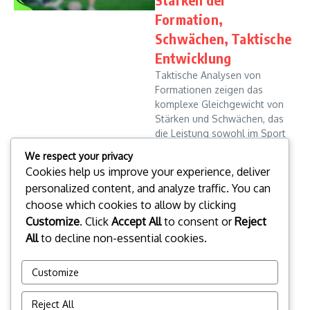
Formation,
Schwächen, Taktische
Entwicklung
Taktische Analysen von
Formationen zeigen das
komplexe Gleichgewicht von
Stärken und Schwächen, das
die Leistung sowohl im Sport
als auch in militärischen
We respect your privacy
Operationen bestimmt. Durch
Cookies help us improve your experience, deliver
die Untersuchung ...
personalized content, and analyze traffic. You can
Leo Donovan
20/01/2026
choose which cookies to allow by clicking
Read More
Customize
. Click
Accept All
to consent or
Reject
All
to decline non-essential cookies.
Read more
Customize
1
2
Reject All