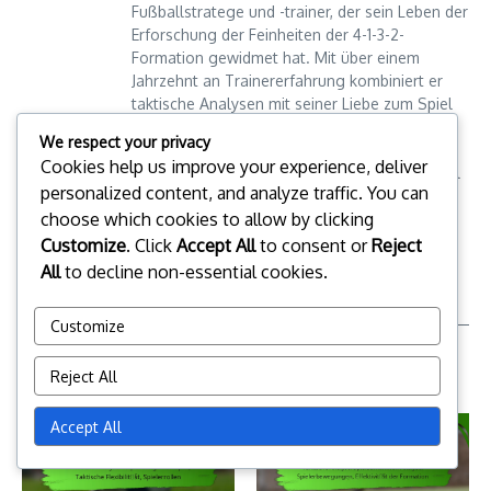
Fußballstratege und -trainer, der sein Leben der
Erforschung der Feinheiten der 4-1-3-2-
Formation gewidmet hat. Mit über einem
Jahrzehnt an Trainererfahrung kombiniert er
taktische Analysen mit seiner Liebe zum Spiel
und hilft Spielern und Teams, ihr volles
We respect your privacy
Potenzial auf dem Platz auszuschöpfen. Leo
Cookies help us improve your experience, deliver
teilt seine Erkenntnisse durch fesselnde Artikel
Leo Donovan
personalized content, and analyze traffic. You can
und Workshops, mit dem Ziel, das
choose which cookies to allow by clicking
Fußballverständnis für Fans und angehende
Trainer zu fördern.
Customize
. Click
Accept All
to consent or
Reject
All
to decline non-essential cookies.
Customize
Reject All
Related Posts
Accept All