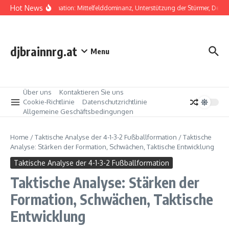
Skip to content
Hot News
4-1-3-2 Formation: Mittelfelddominanz, Unterstützung der Stürmer, Defens
djbrainnrg.at
Menu
Über uns
Kontaktieren Sie uns
Cookie-Richtlinie
Datenschutzrichtlinie
Allgemeine Geschäftsbedingungen
Home
/
Taktische Analyse der 4-1-3-2 Fußballformation
/
Taktische
Analyse: Stärken der Formation, Schwächen, Taktische Entwicklung
Taktische Analyse der 4-1-3-2 Fußballformation
Taktische Analyse: Stärken der
Formation, Schwächen, Taktische
Entwicklung