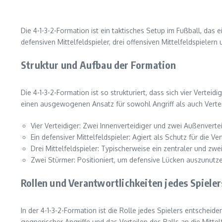
Die 4-1-3-2-Formation ist ein taktisches Setup im Fußball, das e
defensiven Mittelfeldspieler, drei offensiven Mittelfeldspiele
Struktur und Aufbau der Formation
Die 4-1-3-2-Formation ist so strukturiert, dass sich vier Verteid
einen ausgewogenen Ansatz für sowohl Angriff als auch Verte
Vier Verteidiger: Zwei Innenverteidiger und zwei Außenvertei
Ein defensiver Mittelfeldspieler: Agiert als Schutz für die Ve
Drei Mittelfeldspieler: Typischerweise ein zentraler und zwei
Zwei Stürmer: Positioniert, um defensive Lücken auszunutz
Rollen und Verantwortlichkeiten jedes Spieler
In der 4-1-3-2-Formation ist die Rolle jedes Spielers entscheid
gegnerischer Angriffe und das Verteilen des Balls an die Mittelf