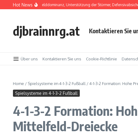
Skip to content
Hot News
2 Formation: Mittelfelddominanz, Unterstützung der Stürmer, Defensivabsicherung
djbrainnrg.at
Kontaktieren Sie u
Über uns
Kontaktieren Sie uns
Cookie-Richtlinie
Datensch
Home
/
Spielsysteme im 4-1-3-2 Fußball
/
4-1-3-2 Formation: Hohe Pr
Spielsysteme im 4-1-3-2 Fußball
4-1-3-2 Formation: Hoh
Mittelfeld-Dreiecke