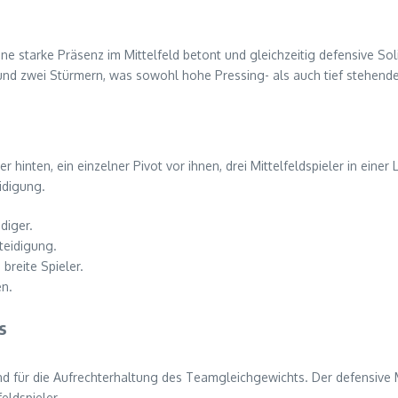
ine starke Präsenz im Mittelfeld betont und gleichzeitig defensive Soli
rn und zwei Stürmern, was sowohl hohe Pressing- als auch tief stehend
iger hinten, ein einzelner Pivot vor ihnen, drei Mittelfeldspieler in ein
idigung.
diger.
rteidigung.
 breite Spieler.
en.
s
end für die Aufrechterhaltung des Teamgleichgewichts. Der defensive M
eldspieler.