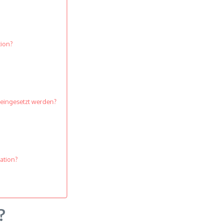
tion?
n eingesetzt werden?
mation?
?