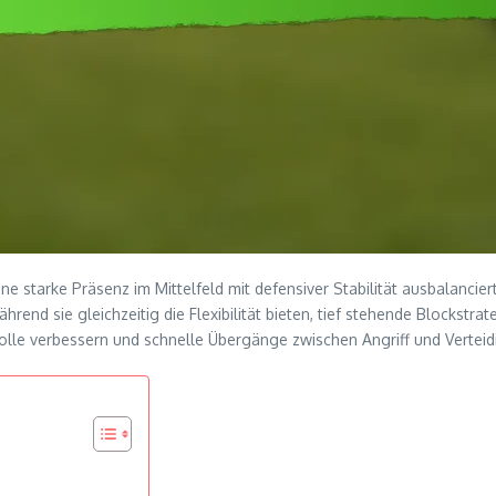
 eine starke Präsenz im Mittelfeld mit defensiver Stabilität ausbalanc
end sie gleichzeitig die Flexibilität bieten, tief stehende Blockstra
lle verbessern und schnelle Übergänge zwischen Angriff und Verteidi