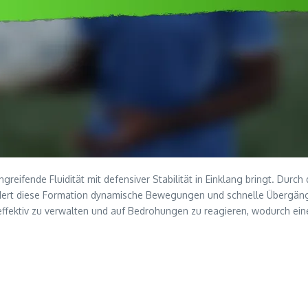
ngreifende Fluidität mit defensiver Stabilität in Einklang bringt. Durc
 fördert diese Formation dynamische Bewegungen und schnelle Übergän
ektiv zu verwalten und auf Bedrohungen zu reagieren, wodurch eine 