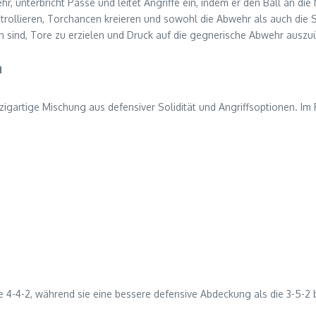
r, unterbricht Pässe und leitet Angriffe ein, indem er den Ball an die Mi
ntrollieren, Torchancen kreieren und sowohl die Abwehr als auch die 
ch sind, Tore zu erzielen und Druck auf die gegnerische Abwehr auszu
n
nzigartige Mischung aus defensiver Solidität und Angriffsoptionen. Im
ie 4-4-2, während sie eine bessere defensive Abdeckung als die 3-5-2 b