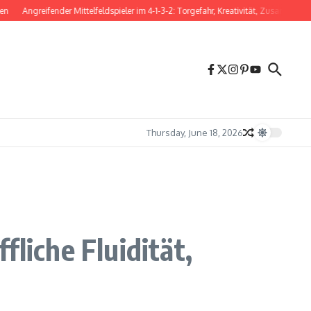
Angreifender Mittelfeldspieler im 4-1-3-2: Torgefahr, Kreativität, Zusammenspiel
Thursday, June 18, 2026
liche Fluidität,