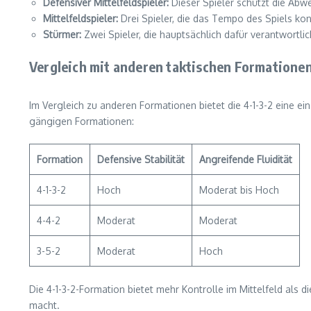
Defensiver Mittelfeldspieler:
Dieser Spieler schützt die Abweh
Mittelfeldspieler:
Drei Spieler, die das Tempo des Spiels ko
Stürmer:
Zwei Spieler, die hauptsächlich dafür verantwortli
Vergleich mit anderen taktischen Formatione
Im Vergleich zu anderen Formationen bietet die 4-1-3-2 eine ei
gängigen Formationen:
Formation
Defensive Stabilität
Angreifende Fluidität
4-1-3-2
Hoch
Moderat bis Hoch
4-4-2
Moderat
Moderat
3-5-2
Moderat
Hoch
Die 4-1-3-2-Formation bietet mehr Kontrolle im Mittelfeld als d
macht.