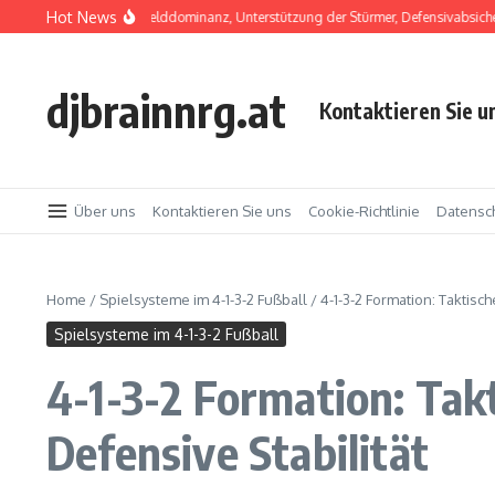
Skip to content
Hot News
2 Formation: Mittelfelddominanz, Unterstützung der Stürmer, Defensivabsicherung
djbrainnrg.at
Kontaktieren Sie u
Über uns
Kontaktieren Sie uns
Cookie-Richtlinie
Datensch
Home
/
Spielsysteme im 4-1-3-2 Fußball
/
4-1-3-2 Formation: Taktisch
Spielsysteme im 4-1-3-2 Fußball
4-1-3-2 Formation: Takt
Defensive Stabilität