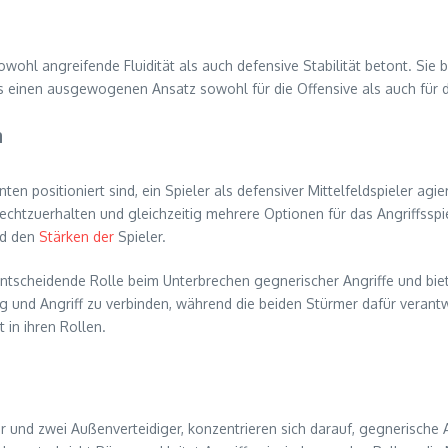
sowohl angreifende Fluidität als auch defensive Stabilität betont. Sie 
was einen ausgewogenen Ansatz sowohl für die Offensive als auch für d
n
inten positioniert sind, ein Spieler als defensiver Mittelfeldspieler agi
chtzuerhalten und gleichzeitig mehrere Optionen für das Angriffsspie
nd den
Stärken der
Spieler.
e entscheidende Rolle beim Unterbrechen gegnerischer Angriffe und bie
gung und Angriff zu verbinden, während die beiden Stürmer dafür vera
 in ihren Rollen.
er und zwei Außenverteidiger, konzentrieren sich darauf, gegnerische 