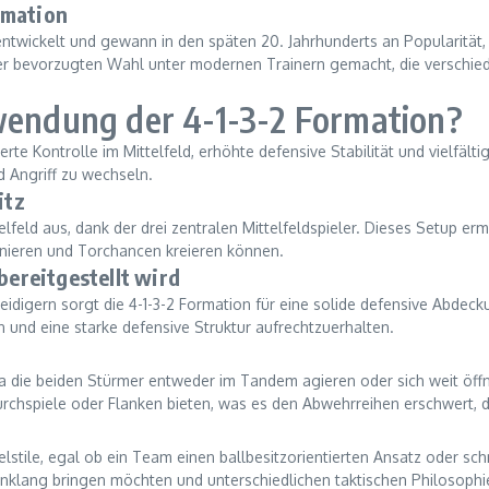
rmation
entwickelt und gewann in den späten 20. Jahrhunderts an Popularität, 
iner bevorzugten Wahl unter modernen Trainern gemacht, die verschied
rwendung der 4-1-3-2 Formation?
erte Kontrolle im Mittelfeld, erhöhte defensive Stabilität und vielfäl
d Angriff zu wechseln.
itz
ttelfeld aus, dank der drei zentralen Mittelfeldspieler. Dieses Setup
nieren und Torchancen kreieren können.
bereitgestellt wird
teidigern sorgt die 4-1-3-2 Formation für eine solide defensive Abdeck
n und eine starke defensive Struktur aufrechtzuerhalten.
a die beiden Stürmer entweder im Tandem agieren oder sich weit öffne
Durchspiele oder Flanken bieten, was es den Abwehrreihen erschwer
lstile, egal ob ein Team einen ballbesitzorientierten Ansatz oder sch
in Einklang bringen möchten und unterschiedlichen taktischen Philosop