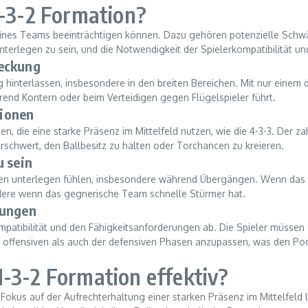
1-3-2 Formation?
ng eines Teams beeinträchtigen können. Dazu gehören potenzielle Sc
nterlegen zu sein, und die Notwendigkeit der Spielerkompatibilität und
deckung
 hinterlassen, insbesondere in den breiten Bereichen. Mit nur einem 
nd Kontern oder beim Verteidigen gegen Flügelspieler führt.
tionen
 die eine starke Präsenz im Mittelfeld nutzen, wie die 4-3-3. Der z
 erschwert, den Ballbesitz zu halten oder Torchancen zu kreieren.
u sein
eichen unterlegen fühlen, insbesondere während Übergängen. Wenn da
ondere wenn das gegnerische Team schnelle Stürmer hat.
rungen
kompatibilität und den Fähigkeitsanforderungen ab. Die Spieler müss
r offensiven als auch der defensiven Phasen anzupassen, was den Po
-3-2 Formation effektiv?
 Fokus auf der Aufrechterhaltung einer starken Präsenz im Mittelfeld l