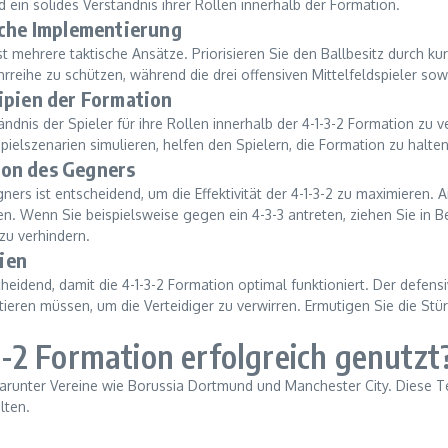
 ein solides Verständnis ihrer Rollen innerhalb der Formation.
iche Implementierung
t mehrere taktische Ansätze. Priorisieren Sie den Ballbesitz durch 
rreihe zu schützen, während die drei offensiven Mittelfeldspieler sow
ipien der Formation
ndnis der Spieler für ihre Rollen innerhalb der 4-1-3-2 Formation zu ve
lszenarien simulieren, helfen den Spielern, die Formation zu halten
ion des Gegners
ers ist entscheidend, um die Effektivität der 4-1-3-2 zu maximieren
n. Wenn Sie beispielsweise gegen ein 4-3-3 antreten, ziehen Sie in B
zu verhindern.
ien
idend, damit die 4-1-3-2 Formation optimal funktioniert. Der defensive
otieren müssen, um die Verteidiger zu verwirren. Ermutigen Sie die 
-2 Formation erfolgreich genutzt
darunter Vereine wie Borussia Dortmund und Manchester City. Diese Te
lten.