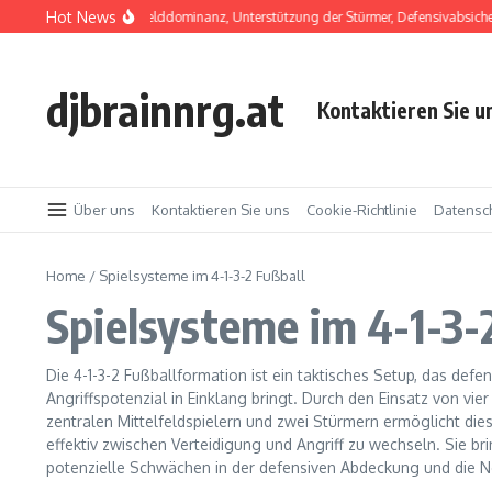
Skip to content
Hot News
 Formation: Mittelfelddominanz, Unterstützung der Stürmer, Defensivabsicherung
djbrainnrg.at
Kontaktieren Sie u
Über uns
Kontaktieren Sie uns
Cookie-Richtlinie
Datensch
Home
/
Spielsysteme im 4-1-3-2 Fußball
Spielsysteme im 4-1-3-
Die 4-1-3-2 Fußballformation ist ein taktisches Setup, das defen
Angriffspotenzial in Einklang bringt. Durch den Einsatz von vier
zentralen Mittelfeldspielern und zwei Stürmern ermöglicht die
effektiv zwischen Verteidigung und Angriff zu wechseln. Sie br
potenzielle Schwächen in der defensiven Abdeckung und die No