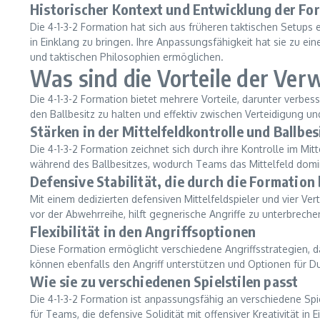
Historischer Kontext und Entwicklung der Fo
Die 4-1-3-2 Formation hat sich aus früheren taktischen Setups 
in Einklang zu bringen. Ihre Anpassungsfähigkeit hat sie zu e
und taktischen Philosophien ermöglichen.
Was sind die Vorteile der Ve
Die 4-1-3-2 Formation bietet mehrere Vorteile, darunter verbess
den Ballbesitz zu halten und effektiv zwischen Verteidigung un
Stärken in der Mittelfeldkontrolle und Ballbes
Die 4-1-3-2 Formation zeichnet sich durch ihre Kontrolle im Mi
während des Ballbesitzes, wodurch Teams das Mittelfeld domi
Defensive Stabilität, die durch die Formation 
Mit einem dedizierten defensiven Mittelfeldspieler und vier Ver
vor der Abwehrreihe, hilft gegnerische Angriffe zu unterbreche
Flexibilität in den Angriffsoptionen
Diese Formation ermöglicht verschiedene Angriffsstrategien, d
können ebenfalls den Angriff unterstützen und Optionen für 
Wie sie zu verschiedenen Spielstilen passt
Die 4-1-3-2 Formation ist anpassungsfähig an verschiedene Spie
für Teams, die defensive Solidität mit offensiver Kreativität 