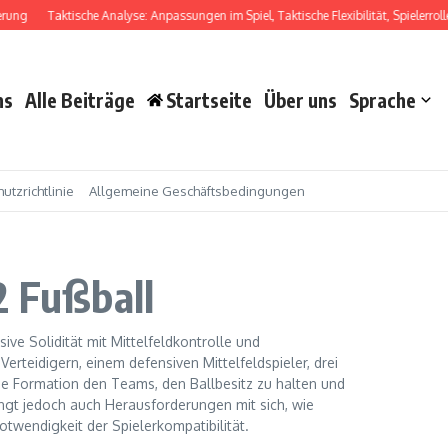
Taktische Analyse: Anpassungen im Spiel, Taktische Flexibilität, Spielerrollen
A
ns
Alle Beiträge
Startseite
Über uns
Sprache
utzrichtlinie
Allgemeine Geschäftsbedingungen
2 Fußball
sive Solidität mit Mittelfeldkontrolle und
 Verteidigern, einem defensiven Mittelfeldspieler, drei
se Formation den Teams, den Ballbesitz zu halten und
ingt jedoch auch Herausforderungen mit sich, wie
twendigkeit der Spielerkompatibilität.