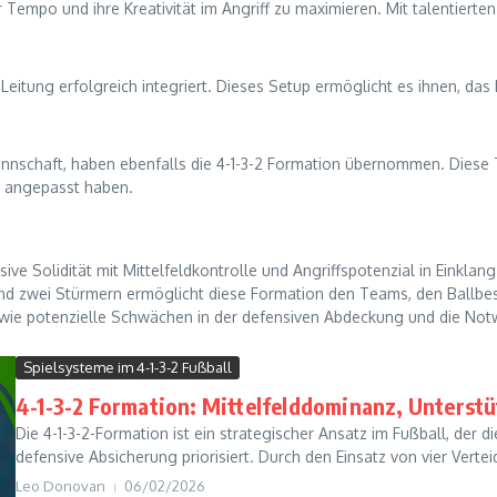
 Tempo und ihre Kreativität im Angriff zu maximieren. Mit talentierten
Leitung erfolgreich integriert. Dieses Setup ermöglicht es ihnen, das 
schaft, haben ebenfalls die 4-1-3-2 Formation übernommen. Diese T
en angepasst haben.
sive Solidität mit Mittelfeldkontrolle und Angriffspotenzial in Einklan
n und zwei Stürmern ermöglicht diese Formation den Teams, den Ballbes
 wie potenzielle Schwächen in der defensiven Abdeckung und die Notwe
Spielsysteme im 4-1-3-2 Fußball
4-1-3-2 Formation: Mittelfelddominanz, Unterst
Die 4-1-3-2-Formation ist ein strategischer Ansatz im Fußball, der 
defensive Absicherung priorisiert. Durch den Einsatz von vier Verteid
Leo Donovan
06/02/2026