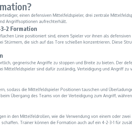
rmation?
Verteidiger, einen defensiven Mittelfeldspieler, drei zentrale Mittelfe
und Angriffsoptionen aufrechterhält.
-3-2 Formation
 flachen Linie positioniert sind, einem Spieler vor ihnen als defensiven 
i Stürmern, die sich auf das Tore schießen konzentrieren. Diese Strukt
on
ortlich, gegnerische Angriffe zu stoppen und Breite zu bieten. Der defe
rei Mittelfeldspieler sind dafür zuständig, Verteidigung und Angriff z
rn, sodass die Mittelfeldspieler Positionen tauschen und Überladung
le beim Übergang des Teams von der Verteidigung zum Angriff, währen
en in den Mittelfeldrollen, wie die Verwendung von einem oder zwei o
schaffen. Trainer können die Formation auch auf ein 4-2-3-1 für zusät