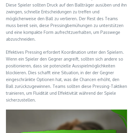
Diese Spieler sollten Druck auf den Ballträger ausüben und ihn
zwingen, schnelle Entscheidungen zu treffen und
möglicherweise den Ball zu verlieren. Der Rest des Teams
muss bereit sein, diese Pressingbemühungen zu unterstützen
und eine kompakte Form aufrechtzuerhalten, um Passwege
abzuschneiden.
Effektives Pressing erfordert Koordination unter den Spielern.
Wenn ein Spieler den Gegner angreift, sollten sich andere so
positionieren, dass sie potenzielle Ausspielmöglichkeiten
blockieren. Dies schafft eine Situation, in der der Gegner
eingeschränkte Optionen hat, was die Chancen erhöht, den
Ball zurückzugewinnen. Teams sollten diese Pressing-Taktiken
trainieren, um Fluidität und Effektivität während der Spiele
sicherzustellen.