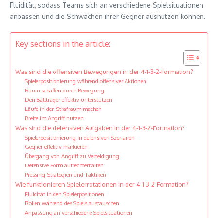
Fluidität, sodass Teams sich an verschiedene Spielsituationen
anpassen und die Schwächen ihrer Gegner ausnutzen können.
Key sections in the article:
Was sind die offensiven Bewegungen in der 4-1-3-2-Formation?
Spielerpositionierung während offensiver Aktionen
Raum schaffen durch Bewegung
Den Ballträger effektiv unterstützen
Läufe in den Strafraum machen
Breite im Angriff nutzen
Was sind die defensiven Aufgaben in der 4-1-3-2-Formation?
Spielerpositionierung in defensiven Szenarien
Gegner effektiv markieren
Übergang von Angriff zu Verteidigung
Defensive Form aufrechterhalten
Pressing-Strategien und Taktiken
Wie funktionieren Spielerrotationen in der 4-1-3-2-Formation?
Fluidität in den Spielerpositionen
Rollen während des Spiels austauschen
Anpassung an verschiedene Spielsituationen