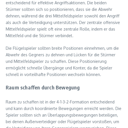
entscheidend für effektive Angriffsaktionen. Die beiden
Stürmer sollten sich so positionieren, dass sie die Abwehr
dehnen, während die drei Mittelfeldspieler sowohl den Angriff
als auch die Verteidigung unterstützen. Der zentrale offensive
Mittelfeldspieler spielt oft eine zentrale Rolle, indem er das
Mittelfeld und die Stürmer verbindet.
Die Flügelspieler sollten breite Positionen einnehmen, um die
Abwehr des Gegners zu dehnen und Lücken für die Stürmer
und Mittelfeldspieler zu schaffen. Diese Positionierung
ermöglicht schnelle Übergänge und Konter, da die Spieler
schnell in vorteilhafte Positionen wechseln können.
Raum schaffen durch Bewegung
Raum zu schaffen ist in der 4-1-3-2-Formation entscheidend
und kann durch koordinierte Bewegungen erreicht werden. Die
Spieler sollten sich an Überlappungsbewegungen beteiligen,
bei denen Außenverteidiger oder Flügelspieler vorstoßen, um