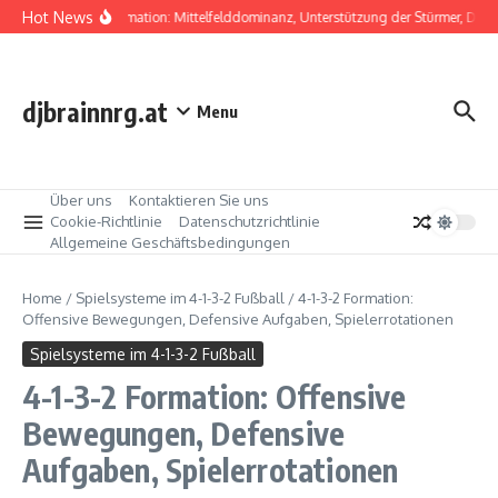
Skip to content
Hot News
4-1-3-2 Formation: Mittelfelddominanz, Unterstützung der Stürmer, Defen
djbrainnrg.at
Menu
Über uns
Kontaktieren Sie uns
Cookie-Richtlinie
Datenschutzrichtlinie
Allgemeine Geschäftsbedingungen
Home
/
Spielsysteme im 4-1-3-2 Fußball
/
4-1-3-2 Formation:
Offensive Bewegungen, Defensive Aufgaben, Spielerrotationen
Spielsysteme im 4-1-3-2 Fußball
4-1-3-2 Formation: Offensive
Bewegungen, Defensive
Aufgaben, Spielerrotationen