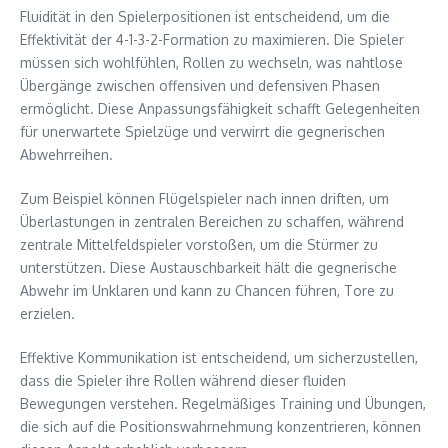
Fluidität in den Spielerpositionen ist entscheidend, um die
Effektivität der 4-1-3-2-Formation zu maximieren. Die Spieler
müssen sich wohlfühlen, Rollen zu wechseln, was nahtlose
Übergänge zwischen offensiven und defensiven Phasen
ermöglicht. Diese Anpassungsfähigkeit schafft Gelegenheiten
für unerwartete Spielzüge und verwirrt die gegnerischen
Abwehrreihen.
Zum Beispiel können Flügelspieler nach innen driften, um
Überlastungen in zentralen Bereichen zu schaffen, während
zentrale Mittelfeldspieler vorstoßen, um die Stürmer zu
unterstützen. Diese Austauschbarkeit hält die gegnerische
Abwehr im Unklaren und kann zu Chancen führen, Tore zu
erzielen.
Effektive Kommunikation ist entscheidend, um sicherzustellen,
dass die Spieler ihre Rollen während dieser fluiden
Bewegungen verstehen. Regelmäßiges Training und Übungen,
die sich auf die Positionswahrnehmung konzentrieren, können