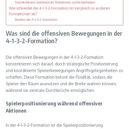
Teamkohäsion während der Rotationen aufrechterhalten
Wie schneidet die 4-1-3-2-Formation im Vergleich zu anderen
Formationen ab?
Stärken der 4-1-3-2-Formation
Was sind die offensiven Bewegungen in der
4-1-3-2-Formation?
Die offensiven Bewegungen in der 4-1-3-2-Formation
konzentrieren sich darauf, durch strategische Positionierung
und koordinierte Spielerbewegungen Angriffsgelegenheiten zu
schaffen. Diese Formation betont die Fluidität, sodass die
Spieler den Raum ausnutzen und die Breite wahren können,
während sie zentrale Durchbrüche ermöglichen.
Spielerpositionierung während offensiver
Aktionen
In der 4-1-3-2-Formation ist die Spielerpositionierung