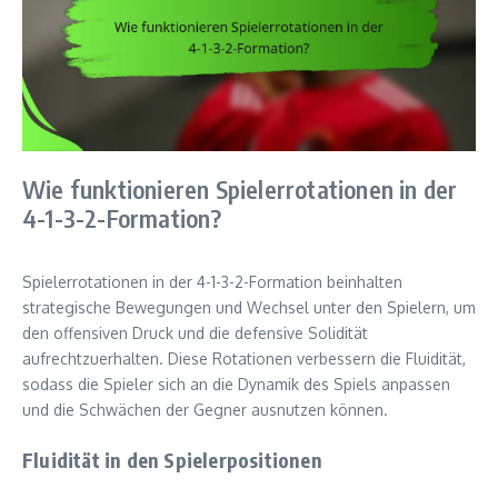
Wie funktionieren Spielerrotationen in der
4-1-3-2-Formation?
Spielerrotationen in der 4-1-3-2-Formation beinhalten
strategische Bewegungen und Wechsel unter den Spielern, um
den offensiven Druck und die defensive Solidität
aufrechtzuerhalten. Diese Rotationen verbessern die Fluidität,
sodass die Spieler sich an die Dynamik des Spiels anpassen
und die Schwächen der Gegner ausnutzen können.
Fluidität in den Spielerpositionen