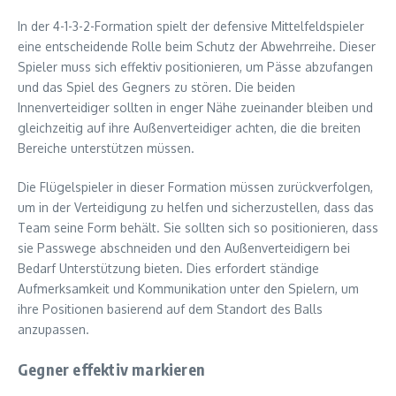
In der 4-1-3-2-Formation spielt der defensive Mittelfeldspieler
eine entscheidende Rolle beim Schutz der Abwehrreihe. Dieser
Spieler muss sich effektiv positionieren, um Pässe abzufangen
und das Spiel des Gegners zu stören. Die beiden
Innenverteidiger sollten in enger Nähe zueinander bleiben und
gleichzeitig auf ihre Außenverteidiger achten, die die breiten
Bereiche unterstützen müssen.
Die Flügelspieler in dieser Formation müssen zurückverfolgen,
um in der Verteidigung zu helfen und sicherzustellen, dass das
Team seine Form behält. Sie sollten sich so positionieren, dass
sie Passwege abschneiden und den Außenverteidigern bei
Bedarf Unterstützung bieten. Dies erfordert ständige
Aufmerksamkeit und Kommunikation unter den Spielern, um
ihre Positionen basierend auf dem Standort des Balls
anzupassen.
Gegner effektiv markieren