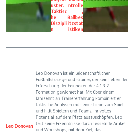
uster,
ntrolle
Taktisc
,
he
Ballbes
Diszipli
itzstat
n
istiken
Leo Donovan ist ein leidenschaftlicher
Fußballstratege und -trainer, der sein Leben der
Erforschung der Feinheiten der 4-1-3-2-
Formation gewidmet hat. Mit über einem
Jahrzehnt an Trainererfahrung kombiniert er
taktische Analysen mit seiner Liebe zum Spiel
und hilft Spielern und Teams, ihr volles
Potenzial auf dem Platz auszuschöpfen. Leo
teilt seine Erkenntnisse durch fesselnde Artikel
Leo Donovan
und Workshops, mit dem Ziel, das