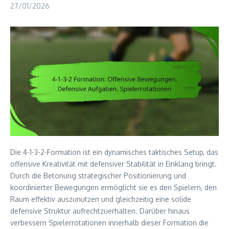
27/01/2026
Die 4-1-3-2-Formation ist ein dynamisches taktisches Setup, das
offensive Kreativität mit defensiver Stabilität in Einklang bringt.
Durch die Betonung strategischer Positionierung und
koordinierter Bewegungen ermöglicht sie es den Spielern, den
Raum effektiv auszunutzen und gleichzeitig eine solide
defensive Struktur aufrechtzuerhalten. Darüber hinaus
verbessern Spielerrotationen innerhalb dieser Formation die