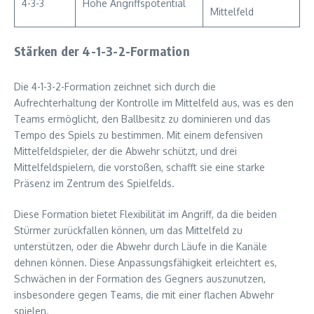
4-3-3
Hohe Angriffspotential
Mittelfeld
Stärken der 4-1-3-2-Formation
Die 4-1-3-2-Formation zeichnet sich durch die
Aufrechterhaltung der Kontrolle im Mittelfeld aus, was es den
Teams ermöglicht, den Ballbesitz zu dominieren und das
Tempo des Spiels zu bestimmen. Mit einem defensiven
Mittelfeldspieler, der die Abwehr schützt, und drei
Mittelfeldspielern, die vorstoßen, schafft sie eine starke
Präsenz im Zentrum des Spielfelds.
Diese Formation bietet Flexibilität im Angriff, da die beiden
Stürmer zurückfallen können, um das Mittelfeld zu
unterstützen, oder die Abwehr durch Läufe in die Kanäle
dehnen können. Diese Anpassungsfähigkeit erleichtert es,
Schwächen in der Formation des Gegners auszunutzen,
insbesondere gegen Teams, die mit einer flachen Abwehr
spielen.