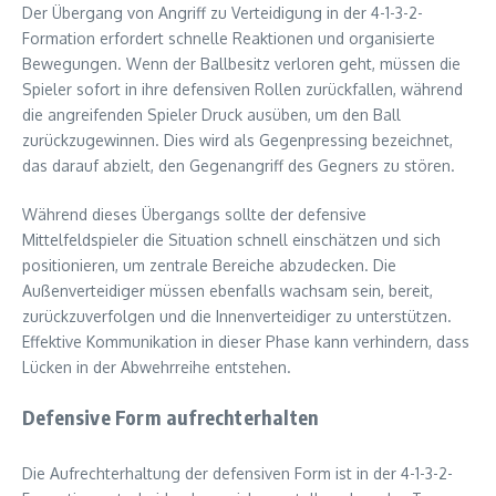
Der Übergang von Angriff zu Verteidigung in der 4-1-3-2-
Formation erfordert schnelle Reaktionen und organisierte
Bewegungen. Wenn der Ballbesitz verloren geht, müssen die
Spieler sofort in ihre defensiven Rollen zurückfallen, während
die angreifenden Spieler Druck ausüben, um den Ball
zurückzugewinnen. Dies wird als Gegenpressing bezeichnet,
das darauf abzielt, den Gegenangriff des Gegners zu stören.
Während dieses Übergangs sollte der defensive
Mittelfeldspieler die Situation schnell einschätzen und sich
positionieren, um zentrale Bereiche abzudecken. Die
Außenverteidiger müssen ebenfalls wachsam sein, bereit,
zurückzuverfolgen und die Innenverteidiger zu unterstützen.
Effektive Kommunikation in dieser Phase kann verhindern, dass
Lücken in der Abwehrreihe entstehen.
Defensive Form aufrechterhalten
Die Aufrechterhaltung der defensiven Form ist in der 4-1-3-2-