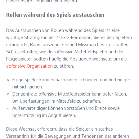
diesen Aspekt erheblich verbessern.
Rollen während des Spiels austauschen
Das Austauschen von Rollen während des Spiels ist eine
wichtige Strategie in der 4-1-3-2-Formation, die es den Spielern
ermöglicht, Raum auszunutzen und Missmatches zu schaffen.
Schlüsselrollen, wie der offensive Mittelfeldspieler und die
Flügelspieler, sollten häufig die Positionen wechseln, um die
defensive Organisation
zu stören.
Flügelspieler können nach innen schneiden und Verteidiger
mit sich ziehen.
Der zentrale offensive Mittelfeldspieler kann tiefer fallen,
um Überlastungen im Mittelfeld zu schaffen.
Außenverteidiger können vorstoßen und Breite sowie
Unterstützung im Angriff bieten.
Diese Wechsel erfordern, dass die Spieler ein starkes
Verständnis für die Bewegungen und Tendenzen der anderen