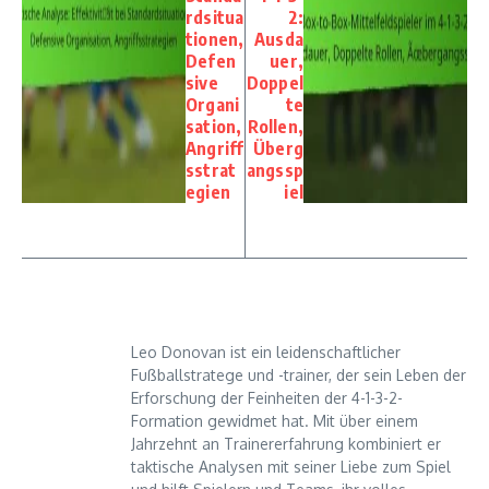
rdsitua
2:
tionen,
Ausda
Defen
uer,
sive
Doppel
Organi
te
sation,
Rollen,
Angriff
Überg
sstrat
angssp
egien
iel
Leo Donovan ist ein leidenschaftlicher
Fußballstratege und -trainer, der sein Leben der
Erforschung der Feinheiten der 4-1-3-2-
Formation gewidmet hat. Mit über einem
Jahrzehnt an Trainererfahrung kombiniert er
taktische Analysen mit seiner Liebe zum Spiel