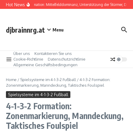
Skip to content
Hot News
4-1-3-2 Formation: Mittelfelddominanz, Unterstützung der Stürmer, Defens
djbrainnrg.at
Menu
Über uns
Kontaktieren Sie uns
Cookie-Richtlinie
Datenschutzrichtlinie
Allgemeine Geschäftsbedingungen
Home
/
Spielsysteme im 4-1-3-2 Fußball
/
4-1-3-2 Formation:
Zonenmarkierung, Manndeckung, Taktisches Foulspiel
Spielsysteme im 4-1-3-2 Fußball
4-1-3-2 Formation:
Zonenmarkierung, Manndeckung,
Taktisches Foulspiel