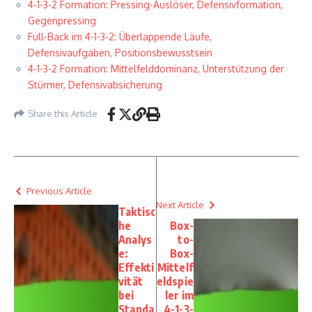
4-1-3-2 Formation: Pressing-Auslöser, Defensivformation,
Gegenpressing
Full-Back im 4-1-3-2: Überlappende Läufe,
Defensivaufgaben, Positionsbewusstsein
4-1-3-2 Formation: Mittelfelddominanz, Unterstützung der
Stürmer, Defensivabsicherung
Share this Article
Previous Article
Next Article
Taktisc
he
Box-
Analys
to-
e:
Box-
Effekti
Mittelf
vität
eldspie
bei
ler im
Standa
4-1-3-