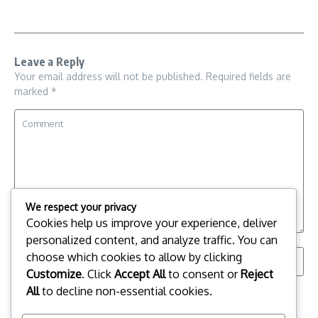
Leave a Reply
Your email address will not be published.
Required fields are
marked
*
We respect your privacy
Cookies help us improve your experience, deliver
personalized content, and analyze traffic. You can
choose which cookies to allow by clicking
Customize
. Click
Accept All
to consent or
Reject
All
to decline non-essential cookies.
Save my name, email, and website in this browser for the
next time I comment.