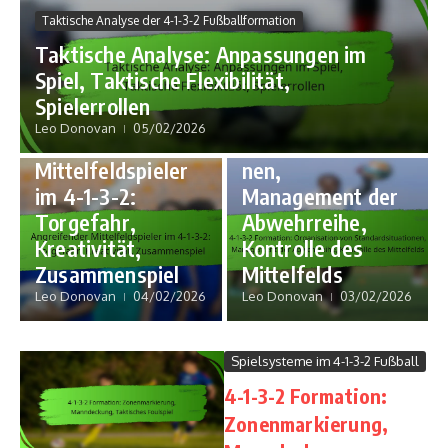
Spielsysteme im 4-1-3-2
Taktische Analyse der 4-1-3-2 Fußballformation
Fußball
Taktische Analyse: Anpassungen im
4-1-3-2
Spiel, Taktische Flexibilität,
Formation:
Spielerrollen in der 4-1-3-2
Spielerrollen
Fußballformation
Organisation von
Leo Donovan
05/02/2026
Angreifender
Standardsituatio
Mittelfeldspieler
nen,
im 4-1-3-2:
Management der
Torgefahr,
Abwehrreihe,
Kreativität,
Kontrolle des
Zusammenspiel
Mittelfelds
Leo Donovan
04/02/2026
Leo Donovan
03/02/2026
Spielsysteme im 4-1-3-2 Fußball
4-1-3-2 Formation:
Zonenmarkierung,