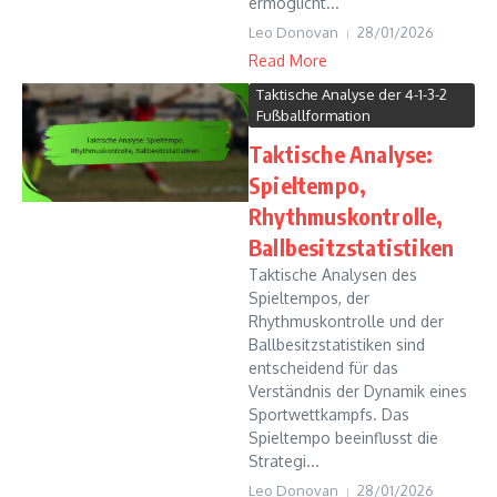
ermöglicht...
Leo Donovan
28/01/2026
Read More
Taktische Analyse der 4-1-3-2
Fußballformation
Taktische Analyse:
Spieltempo,
Rhythmuskontrolle,
Ballbesitzstatistiken
Taktische Analysen des
Spieltempos, der
Rhythmuskontrolle und der
Ballbesitzstatistiken sind
entscheidend für das
Verständnis der Dynamik eines
Sportwettkampfs. Das
Spieltempo beeinflusst die
Strategi...
Leo Donovan
28/01/2026