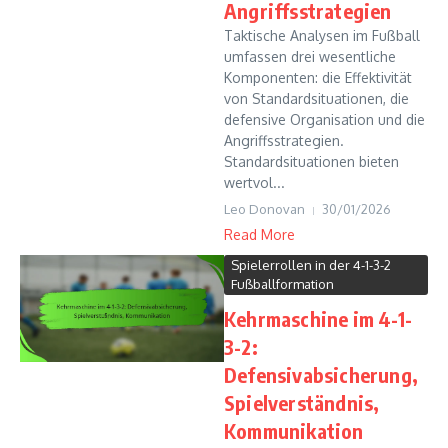
Angriffsstrategien
Taktische Analysen im Fußball
umfassen drei wesentliche
Komponenten: die Effektivität
von Standardsituationen, die
defensive Organisation und die
Angriffsstrategien.
Standardsituationen bieten
wertvol...
Leo Donovan
30/01/2026
Read More
Spielerrollen in der 4-1-3-2
Fußballformation
Kehrmaschine im 4-1-
3-2:
Defensivabsicherung,
Spielverständnis,
Kommunikation